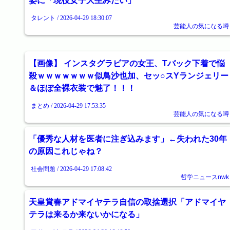
姿に「現役女子大生みたい」
タレント / 2026-04-29 18:30:07
芸能人の気になる噂
【画像】 インスタグラビアの女王、Tバック下着で悩
殺ｗｗｗｗｗｗｗ似鳥沙也加、セッ○スYランジェリー
＆ほぼ全裸衣装で魅了！！！
まとめ / 2026-04-29 17:53:35
芸能人の気になる噂
「優秀な人材を医者に注ぎ込みます」←失われた30年
の原因これじゃね？
社会問題 / 2026-04-29 17:08:42
哲学ニュースnwk
天皇賞春アドマイヤテラ自信の取捨選択「アドマイヤ
テラは来るか来ないかになる」