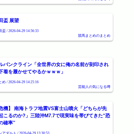
田盃 展望
盃 / 2026-04-29 14:56:33
競馬まとめのまとめ
ルバンクライン「全世界の女に俺の名前が刻印され
下着を履かせてやるかｗｗｗ」
め / 2026-04-29 14:25:16
芸能人の気になる噂
危機】 南海トラフ地震VS富士山噴火「どちらが先
起こるのか?」三陸沖M7.7で現実味を帯びてきた“恐
の確率”
アダルト / 2026-04-29 13:30:53