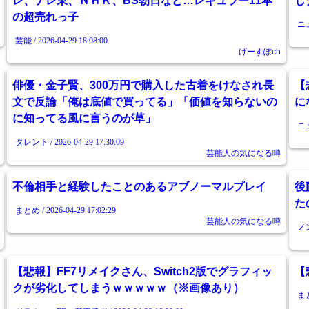
レ、テレ東、ＮＨＫ、BS朝日など…レギュラー11本
じ
の超売れっ子
ニュ
芸能 / 2026-04-29 18:08:00
げーすぽch
俳優・金子賢、300万円で購入した古着をけなされ長
【
文で反論「俺は底値で買ってる」「価値を知らないの
に
に知ってる風に言うのが草」
ニュ
タレント / 2026-04-29 17:30:09
芸能人の気になる噂
不倫相手と経験したことのあるアブノーマルプレイ
後
た
まとめ / 2026-04-29 17:02:29
芸能人の気になる噂
ノン
【悲報】FF7リメイクさん、Switch2版でグラフィッ
【
クが劣化してしまうｗｗｗｗｗ（※画像あり）
まと