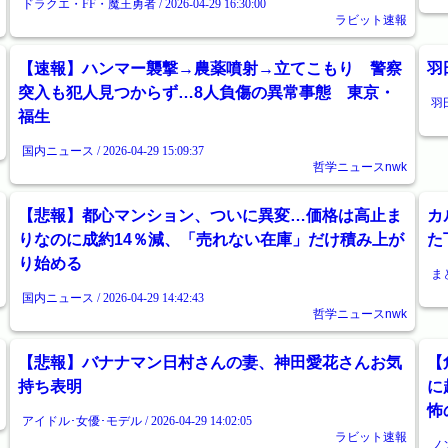
ドラクエ・FF・魔王勇者 / 2026-04-29 16:30:00
ラビット速報
【速報】ハンマー襲撃→農薬噴射→立てこもり 警察
羽
突入も犯人見つからず…8人負傷の異常事態 東京・
羽田
福生
国内ニュース / 2026-04-29 15:09:37
哲学ニュースnwk
【悲報】都心マンション、ついに異変…価格は高止ま
カ
りなのに成約14％減、「売れない在庫」だけ積み上が
た
り始める
まと
国内ニュース / 2026-04-29 14:42:43
哲学ニュースnwk
【悲報】バナナマン日村さんの妻、神田愛花さんお気
【
持ち表明
に
怖
アイドル･女優･モデル / 2026-04-29 14:02:05
ラビット速報
ノン