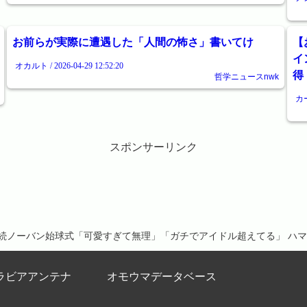
お前らが実際に遭遇した「人間の怖さ」書いてけ
【
イ
オカルト / 2026-04-29 12:52:20
得
哲学ニュースnwk
カー
スポンサーリンク
連続ノーバン始球式「可愛すぎて無理」「ガチでアイドル超えてる」 ハ
ラビアアンテナ
オモウマデータベース