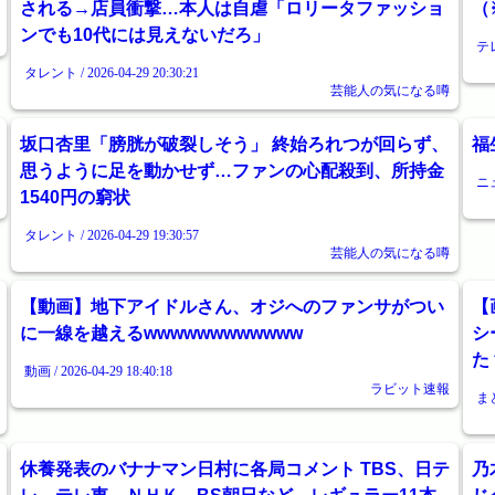
される→店員衝撃…本人は自虐「ロリータファッショ
（
ンでも10代には見えないだろ」
テレ
タレント / 2026-04-29 20:30:21
芸能人の気になる噂
坂口杏里「膀胱が破裂しそう」 終始ろれつが回らず、
福
思うように足を動かせず…ファンの心配殺到、所持金
ニュ
1540円の窮状
タレント / 2026-04-29 19:30:57
芸能人の気になる噂
【動画】地下アイドルさん、オジへのファンサがつい
【
に一線を越えるwwwwwwwwwwww
シ
た
動画 / 2026-04-29 18:40:18
ラビット速報
まと
休養発表のバナナマン日村に各局コメント TBS、日テ
乃