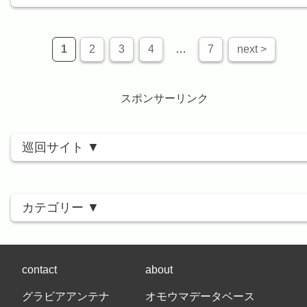
1
2
3
4
…
7
next >
スポンサーリンク
巡回サイト
カテゴリー
contact
about
グラビアアンテナ
オモウマデータベース