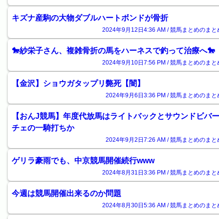
キズナ産駒の大物ダブルハートボンドが骨折
2024年9月12日4:36 AM / 競馬まとめのまと
🐎紗栄子さん、複雑骨折の馬をハーネスで釣って治療へ🐎
2024年9月10日7:56 PM / 競馬まとめのまと
【金沢】ショウガタップリ斃死【闇】
2024年9月6日3:36 PM / 競馬まとめのまと
【おんJ競馬】年度代放馬はライトバックとサウンドビバ
チェの一騎打ちか
2024年9月2日7:26 AM / 競馬まとめのまと
ゲリラ豪雨でも、中京競馬開催続行www
2024年8月31日3:36 PM / 競馬まとめのまと
今週は競馬開催出来るのか問題
2024年8月30日5:36 AM / 競馬まとめのまと