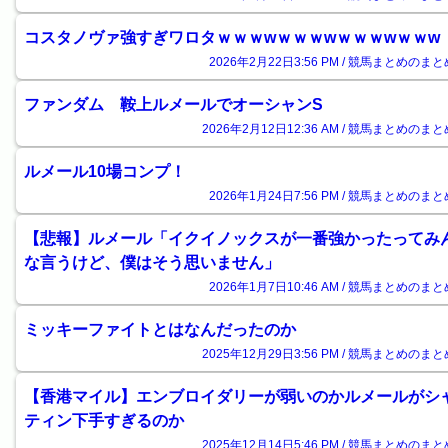
コスタノヴァ強すぎワロタｗｗｗwｗｗｗwｗｗｗwｗｗw
2026年2月22日3:56 PM / 競馬まとめのまと
ファンダム 鞍上ルメールでオーシャンS
2026年2月12日12:36 AM / 競馬まとめのまと
ルメール10場コンプ！
2026年1月24日7:56 PM / 競馬まとめのまと
【悲報】ルメール「イクイノックスが一番強かったってみ
な言うけど、僕はそう思いません」
2026年1月7日10:46 AM / 競馬まとめのまと
ミッキーファイトとはなんだったのか
2025年12月29日3:56 PM / 競馬まとめのまと
【香港マイル】エンブロイダリーが弱いのかルメールがシ
ティン下手すぎるのか
2025年12月14日5:46 PM / 競馬まとめのまと