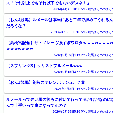
ス！それ以上でもそれ以下でもないデスネ！」
2026年4月4日10:56 AM / 競馬まとめのまと
【おんJ競馬】ルメールは本当にあと二年で辞めてくれる
だろうな？
2026年3月30日11:16 AM / 競馬まとめのまと
【高松宮記念】サトノレーヴ強すぎワロタｗｗｗwｗｗｗw
ｗｗｗwｗｗｗ
2026年3月29日4:16 PM / 競馬まとめのまと
【スプリングS】クリストフルメールwww
2026年3月15日3:57 PM / 競馬まとめのまと
【おんJ競馬】朗報ステレンボッシュ、７着
2026年3月8日7:16 AM / 競馬まとめのまと
ルメールって強い馬の後ろに付いて行ってるだけだなのに
んで上手いって事になってんの？
2026年2月25日5:16 PM / 競馬まとめのまと