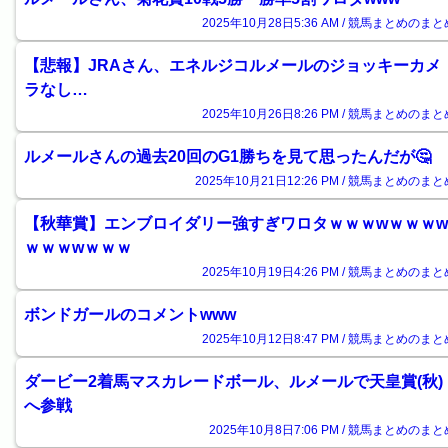
2025年10月28日5:36 AM / 競馬まとめのまと
【悲報】JRAさん、エネルジコルメールのジョッキーカメ
ラなし…
2025年10月26日8:26 PM / 競馬まとめのまと
ルメールさんの過去20回のG1勝ちを見て思ったんだが🤔
2025年10月21日12:26 PM / 競馬まとめのまと
【秋華賞】エンブロイダリー強すぎワロタｗｗｗwｗｗｗw
ｗｗｗwｗｗｗ
2025年10月19日4:26 PM / 競馬まとめのまと
ボンドガールのコメントwww
2025年10月12日8:47 PM / 競馬まとめのまと
ダービー2着馬マスカレードボール、ルメールで天皇賞(秋)
へ参戦
2025年10月8日7:06 PM / 競馬まとめのまと