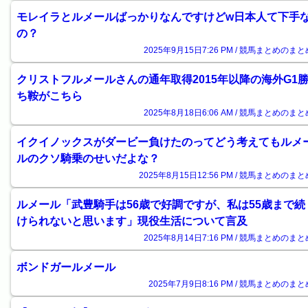
モレイラとルメールばっかりなんですけどw日本人て下手
の？
2025年9月15日7:26 PM / 競馬まとめのまと
クリストフルメールさんの通年取得2015年以降の海外G1
ち鞍がこちら
2025年8月18日6:06 AM / 競馬まとめのまと
イクイノックスがダービー負けたのってどう考えてもルメ
ルのクソ騎乗のせいだよな？
2025年8月15日12:56 PM / 競馬まとめのまと
ルメール「武豊騎手は56歳で好調ですが、私は55歳まで続
けられないと思います」現役生活について言及
2025年8月14日7:16 PM / 競馬まとめのまと
ボンドガールメール
2025年7月9日8:16 PM / 競馬まとめのまと