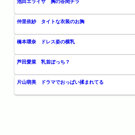
池田エライザ 胸の谷間チラ
仲里依紗 タイトな衣装のお胸
橋本環奈 ドレス姿の横乳
芦田愛菜 乳首ぽっち？
片山萌美 ドラマでおっぱい揉まれてる