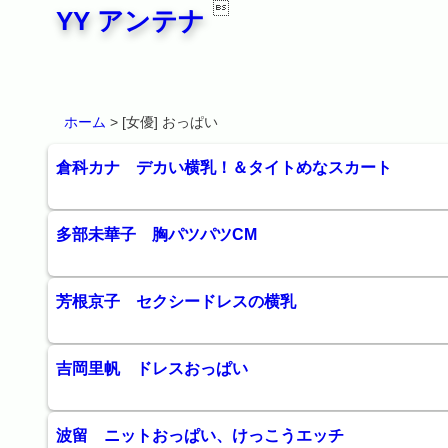

YY アンテナ
ホーム
> [女優] おっぱい
倉科カナ デカい横乳！＆タイトめなスカート
多部未華子 胸パツパツCM
芳根京子 セクシードレスの横乳
吉岡里帆 ドレスおっぱい
波留 ニットおっぱい、けっこうエッチ