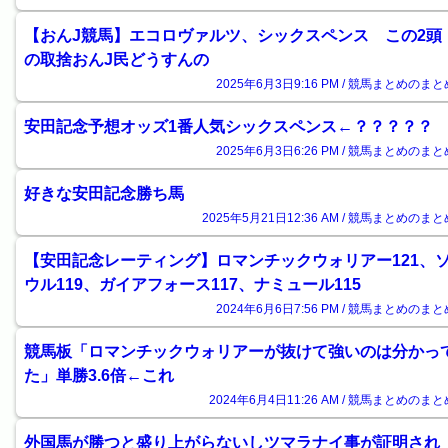
【おんJ競馬】エコロヴァルツ、シックスペンス この2頭
の取捨おんJ民どうすんの
2025年6月3日9:16 PM / 競馬まとめのまと
安田記念予想オッズ1番人気シックスペンス←？？？？？
2025年6月3日6:26 PM / 競馬まとめのまと
好きな安田記念勝ち馬
2025年5月21日12:36 AM / 競馬まとめのまと
【安田記念レーティング】ロマンチックウォリアー121、
ウル119、ガイアフォース117、ナミュール115
2024年6月6日7:56 PM / 競馬まとめのまと
競馬板「ロマンチックウォリアーが抜けて強いのは分かっ
た」単勝3.6倍←これ
2024年6月4日11:26 AM / 競馬まとめのまと
外国馬が勝つと盛り上がらないしツマラナイ事が証明され