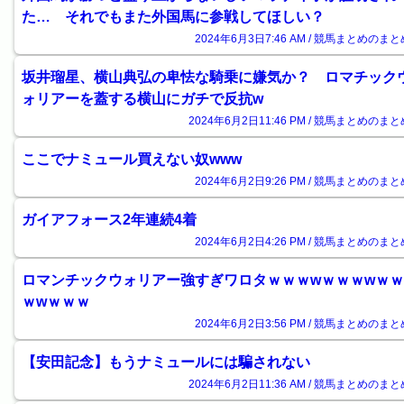
た… それでもまた外国馬に参戦してほしい？
2024年6月3日7:46 AM / 競馬まとめのまと
坂井瑠星、横山典弘の卑怯な騎乗に嫌気か？ ロマチック
ォリアーを蓋する横山にガチで反抗w
2024年6月2日11:46 PM / 競馬まとめのまと
ここでナミュール買えない奴www
2024年6月2日9:26 PM / 競馬まとめのまと
ガイアフォース2年連続4着
2024年6月2日4:26 PM / 競馬まとめのまと
ロマンチックウォリアー強すぎワロタｗｗｗwｗｗｗwｗｗ
ｗwｗｗｗ
2024年6月2日3:56 PM / 競馬まとめのまと
【安田記念】もうナミュールには騙されない
2024年6月2日11:36 AM / 競馬まとめのまと