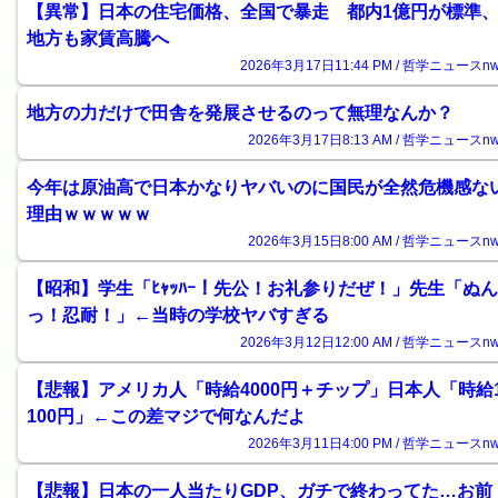
【異常】日本の住宅価格、全国で暴走 都内1億円が標準
地方も家賃高騰へ
2026年3月17日11:44 PM / 哲学ニュースnw
地方の力だけで田舎を発展させるのって無理なんか？
2026年3月17日8:13 AM / 哲学ニュースnw
今年は原油高で日本かなりヤバいのに国民が全然危機感な
理由ｗｗｗｗｗ
2026年3月15日8:00 AM / 哲学ニュースnw
【昭和】学生「ﾋｬｯﾊｰ！先公！お礼参りだぜ！」先生「ぬん
っ！忍耐！」←当時の学校ヤバすぎる
2026年3月12日12:00 AM / 哲学ニュースnw
【悲報】アメリカ人「時給4000円＋チップ」日本人「時給
100円」←この差マジで何なんだよ
2026年3月11日4:00 PM / 哲学ニュースnw
【悲報】日本の一人当たりGDP、ガチで終わってた…お前