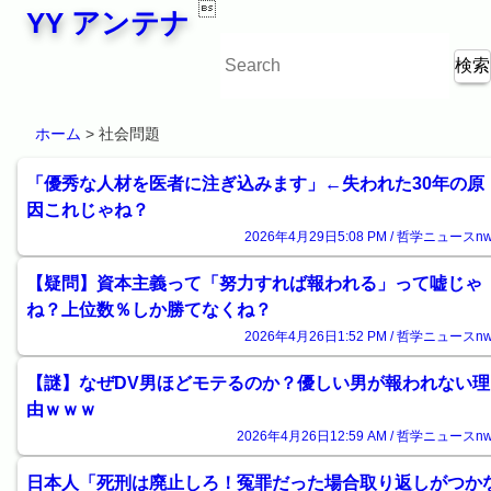

YY アンテナ
ホーム
> 社会問題
「優秀な人材を医者に注ぎ込みます」←失われた30年の原
因これじゃね？
2026年4月29日5:08 PM / 哲学ニュースnw
【疑問】資本主義って「努力すれば報われる」って嘘じゃ
ね？上位数％しか勝てなくね？
2026年4月26日1:52 PM / 哲学ニュースnw
【謎】なぜDV男ほどモテるのか？優しい男が報われない理
由ｗｗｗ
2026年4月26日12:59 AM / 哲学ニュースnw
日本人「死刑は廃止しろ！冤罪だった場合取り返しがつか