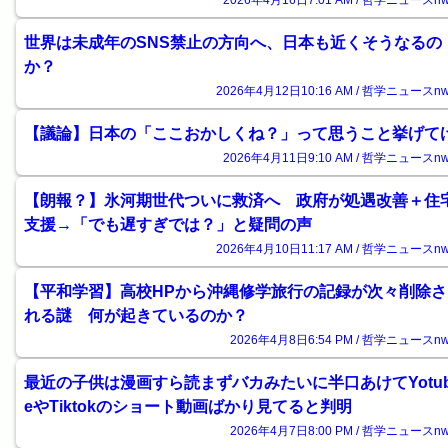
2026年4月16日7:01 AM / 哲学ニュースnw
世界は未成年のSNS禁止の方向へ、日本も近くそうなるの
か？
2026年4月12日10:16 AM / 哲学ニュースnw
【議論】日本の「ここおかしくね？」って思うこと挙げて
2026年4月11日9:10 AM / 哲学ニュースnw
【朗報？】氷河期世代ついに救済へ 政府が処遇改善＋住
支援→「でも遅すぎでは？」と疑問の声
2026年4月10日11:17 AM / 哲学ニュースnw
【平和学習】高校HPから沖縄修学旅行の記録が次々削除さ
れる謎 何が起きているのか？
2026年4月8日6:54 PM / 哲学ニュースnw
最近の子供は漫画すら読まずバカみたいに半口あけてYotu
eやTiktokのショート動画ばかり見てると判明
2026年4月7日8:00 PM / 哲学ニュースnw