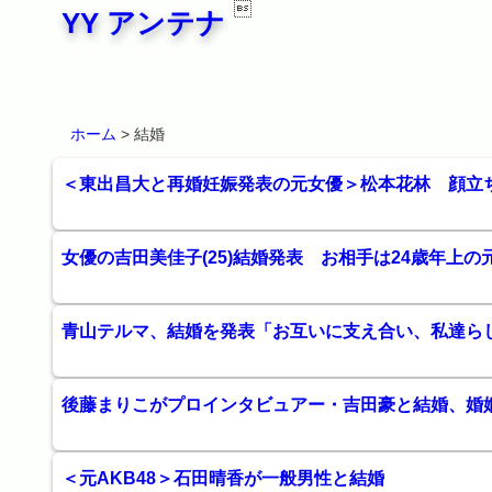

YY アンテナ
ホーム
> 結婚
＜東出昌大と再婚妊娠発表の元女優＞松本花林 顔立
女優の吉田美佳子(25)結婚発表 お相手は24歳年上の元
青山テルマ、結婚を発表「お互いに支え合い、私達ら
後藤まりこがプロインタビュアー・吉田豪と結婚、婚
＜元AKB48＞石田晴香が一般男性と結婚