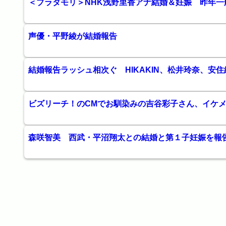
＜ブラタモリ＞NHK浅野里香アナ結婚＆妊娠 昨年一
声優・平野綾が結婚報告
結婚報告ラッシュ相次ぐ HIKAKIN、松井玲奈、安
ビズリーチ！のCMでお馴染みの吉谷彩子さん、イケ
森咲智美 西武・平沼翔太との結婚と第１子妊娠を報