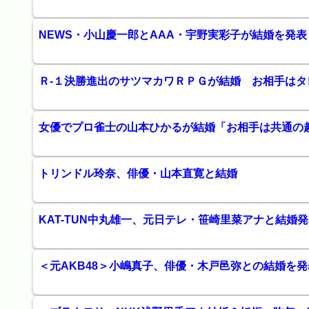
NEWS・小山慶一郎とAAA・宇野実彩子が結婚を発
Ｒ-１決勝進出のサツマカワＲＰＧが結婚 お相手は
女優でプロ雀士の山本ひかるが結婚「お相手は共通の
トリンドル玲奈、俳優・山本直寛と結婚
KAT-TUN中丸雄一、元日テレ・笹崎里菜アナと結婚
＜元AKB48＞小嶋真子、俳優・木戸邑弥との結婚を