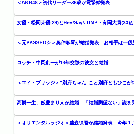
＜AKB48＞初代リーダー38歳が電撃婚発表
女優・松岡茉優(29)とHey!Say!JUMP・有岡大貴(33)
＜元PASSPO☆＞奥仲麻琴が結婚発表 お相手は一
ロッチ・中岡創一が13年交際の彼女と結婚
＜エイトブリッジ＞“別府ちゃん”こと別府ともひこが
高橋一生、飯豊まりえが結婚 「結婚願望ない」説を
＜オリエンタルラジオ＞藤森慎吾が結婚発表 今年１